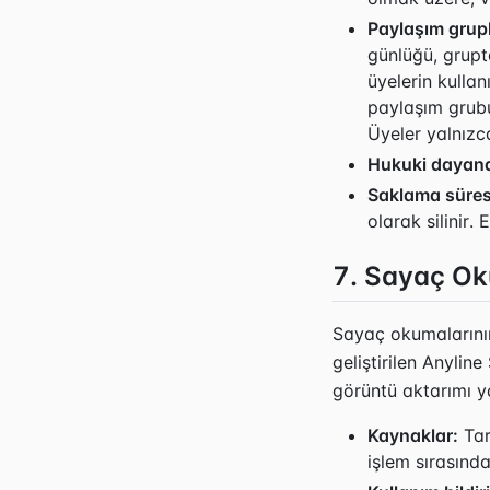
Paylaşım grupl
günlüğü, grupt
üyelerin kullan
paylaşım grubu
Üyeler yalnızca
Hukuki dayan
Saklama süres
olarak silinir.
7. Sayaç Ok
Sayaç okumalarının
geliştirilen Anyline
görüntü aktarımı y
Kaynaklar:
Tar
işlem sırasında 