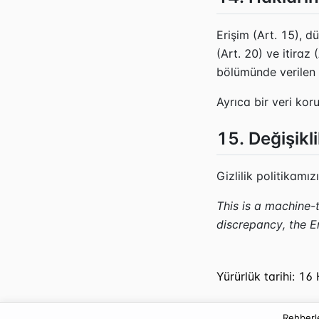
Erişim (Art. 15), dü
(Art. 20) ve itiraz
bölümünde verilen il
Ayrıca bir veri ko
15. Değişikli
Gizlilik politikam
This is a machine-t
discrepancy, the En
Yürürlük tarihi: 1
Rehberl