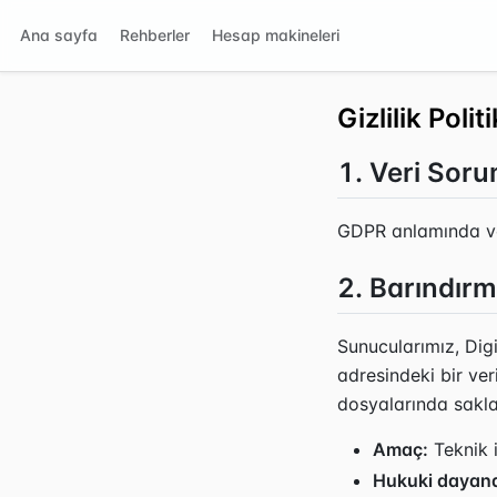
Ana sayfa
Rehberler
Hesap makineleri
Gizlilik Polit
1. Veri Sor
GDPR anlamında ve
2. Barındırm
Sunucularımız, Dig
adresindeki bir ver
dosyalarında sakla
Amaç:
Teknik i
Hukuki dayan