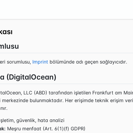
ikası
umlusu
ri sorumlusu,
Imprint
bölümünde adı geçen sağlayıcıdır.
a (DigitalOcean)
italOcean, LLC (ABD) tarafından işletilen Frankfurt am Ma
i merkezinde bulunmaktadır. Her erişimde teknik erişim veri
nır.
şletim, güvenlik, hata analizi
ak:
Meşru menfaat (Art. 6(1)(f) GDPR)