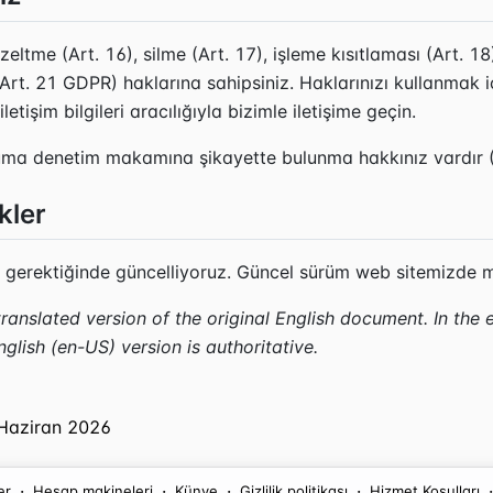
zeltme (Art. 16), silme (Art. 17), işleme kısıtlaması (Art. 18),
 (Art. 21 GDPR) haklarına sahipsiniz. Haklarınızı kullanmak i
etişim bilgileri aracılığıyla bizimle iletişime geçin.
ruma denetim makamına şikayette bulunma hakkınız vardır 
kler
ızı gerektiğinde güncelliyoruz. Güncel sürüm web sitemizde 
ranslated version of the original English document. In the 
glish (en-US) version is authoritative.
6 Haziran 2026
·
·
·
·
·
er
Hesap makineleri
Künye
Gizlilik politikası
Hizmet Koşulları