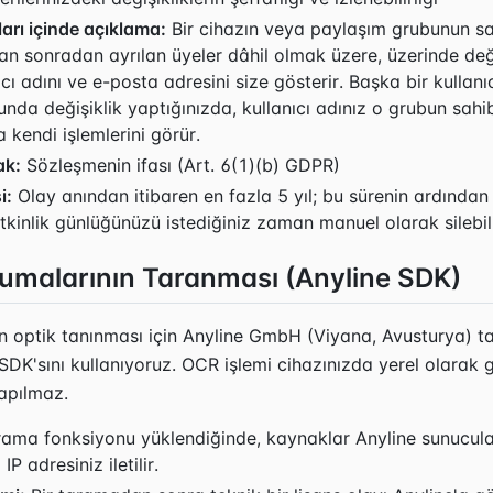
arı içinde açıklama:
Bir cihazın veya paylaşım grubunun sah
an sonradan ayrılan üyeler dâhil olmak üzere, üzerinde değ
ıcı adını ve e-posta adresini size gösterir. Başka bir kullanıc
nda değişiklik yaptığınızda, kullanıcı adınız o grubun sahi
 kendi işlemlerini görür.
ak:
Sözleşmenin ifası (Art. 6(1)(b) GDPR)
i:
Olay anından itibaren en fazla 5 yıl; bu sürenin ardından
 Etkinlik günlüğünüzü istediğiniz zaman manuel olarak silebili
umalarının Taranması (Anyline SDK)
 optik tanınması için Anyline GmbH (Viyana, Avusturya) t
 SDK'sını kullanıyoruz. OCR işlemi cihazınızda yerel olarak ge
apılmaz.
ama fonksiyonu yüklendiğinde, kaynaklar Anyline sunucular
IP adresiniz iletilir.