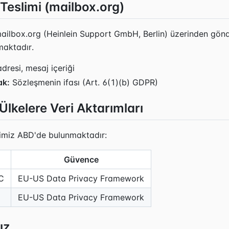
Teslimi (mailbox.org)
mailbox.org (Heinlein Support GmbH, Berlin) üzerinden gönde
aktadır.
resi, mesaj içeriği
ak:
Sözleşmenin ifası (Art. 6(1)(b) GDPR)
lkelere Veri Aktarımları
erimiz ABD'de bulunmaktadır:
Güvence
C
EU-US Data Privacy Framework
EU-US Data Privacy Framework
ız