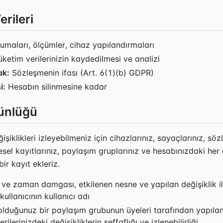
erileri
maları, ölçümler, cihaz yapılandırmaları
üketim verilerinizin kaydedilmesi ve analizi
ak:
Sözleşmenin ifası (Art. 6(1)(b) GDPR)
i:
Hesabın silinmesine kadar
Günlüğü
şiklikleri izleyebilmeniz için cihazlarınız, sayaçlarınız, söz
sel kayıtlarınız, paylaşım gruplarınız ve hesabınızdaki her d
ir kayıt ekleriz.
ve zaman damgası, etkilenen nesne ve yapılan değişiklik il
kullanıcının kullanıcı adı
lduğunuz bir paylaşım grubunun üyeleri tarafından yapılan 
ilerinizdeki değişikliklerin şeffaflığı ve izlenebilirliği