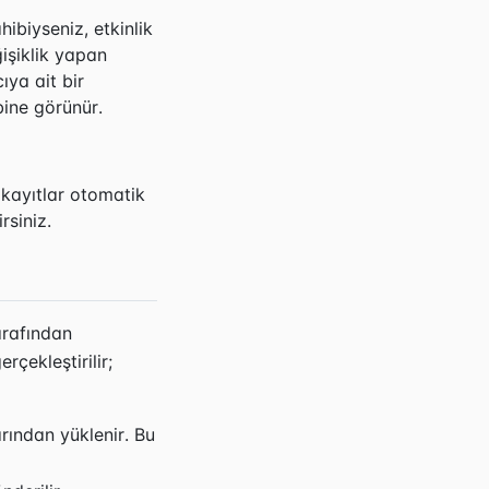
ibiyseniz, etkinlik
işiklik yapan
ıya ait bir
bine görünür.
 kayıtlar otomatik
rsiniz.
arafından
rçekleştirilir;
ından yüklenir. Bu