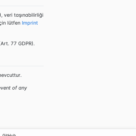
 veri taşınabilirliği
çin lütfen
Imprint
(Art. 77 GDPR).
mevcuttur.
event of any
GitHub