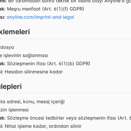
imi:
Bir taramadan sonra teknik bir lisans olayı Anyline'a gön
ak:
Meşru menfaat (Art. 6(1)(f) GDPR)
sı:
anyline.com/imprint-and-legal
klemeleri
 dosya
 işlevinin sağlanması
ak:
Sözleşmenin ifası (Art. 6(1)(b) GDPR)
i:
Hesabın silinmesine kadar
alepleri
a adresi, konu, mesaj içeriği
zin işlenmesi
ak:
Sözleşme öncesi tedbirler veya sözleşmenin ifası (Art.
i:
Nihai işleme kadar, ardından silinir