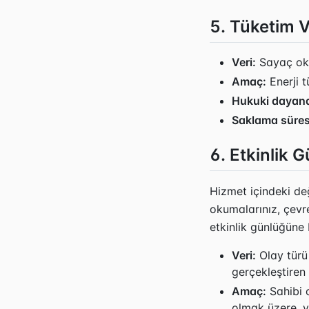
5. Tüketim V
Veri:
Sayaç oku
Amaç:
Enerji t
Hukuki dayan
Saklama süres
6. Etkinlik 
Hizmet içindeki deği
okumalarınız, çevre
etkinlik günlüğüne b
Veri:
Olay türü 
gerçekleştiren 
Amaç:
Sahibi o
olmak üzere, ver