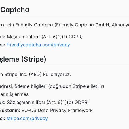
y Captcha
ak için Friendly Captcha (Friendly Captcha GmbH, Almanya
ak:
Meşru menfaat (Art. 6(1)(f) GDPR)
sı:
friendlycaptcha.com/privacy
şleme (Stripe)
çin Stripe, Inc. (ABD) kullanıyoruz.
resi, ödeme bilgileri (doğrudan Stripe'e iletilir)
rin işlenmesi
ak:
Sözleşmenin ifası (Art. 6(1)(b) GDPR)
 aktarım:
EU-US Data Privacy Framework
sı:
stripe.com/privacy