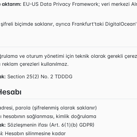
 aktarım:
EU-US Data Privacy Framework; veri merkezi A
ifreli biçimde saklanır, ayrıca Frankfurt'taki DigitalOcean'
rulama ve oturum yönetimi için teknik olarak gerekli çerezl
 reklam çerezleri kullanılmaz.
ak:
Section 25(2) No. 2 TDDDG
 Hesabı
resi, parola (şifrelenmiş olarak saklanır)
cı hesabının sağlanması, kimlik doğrulama
ak:
Sözleşmenin ifası (Art. 6(1)(b) GDPR)
i:
Hesabın silinmesine kadar